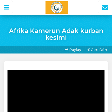
Afrika Kamerun Adak kurban
kesimi
Paylaş
Geri Dön