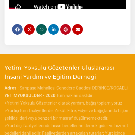
Yetimi Yoksulu Gözetenler Uluslararası
İnsani Yardım ve Eğitim Derneği
Adres :
Sırrıpaşa Mahallesi Çenedere Caddesi DERİNCE/KOCAELİ
YETİMYOKSULDER - 2020
Tüm hakları saklıdır...
>Yetimi Yoksulu Gözetenler olarak yardım, bağış toplamıyoruz
>Yurtiçi tüm faaliyetlerde, Zekât, Fitre, Fidye ve bağışlarında hiçbir
şekilde idari veya benzeri bir masraf düşülmemektedir.
>Yurt dışı faaliyetlerinde hisse bedellerine dernek gider ve hizmet
bedelleri dahil edilir. Faaliyetlerden artakalan tutarlar; Yurt içinde