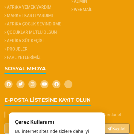
ADMİN
AFRİKA YEMEK YARDIMI
WEBMAİL
MARKET KARTI YARDIMI
AFRİKA ÇOCUK SEVİNDİRME
ÇOCUKLAR MUTLU OLSUN
AFRİKA SÜT KEÇİSİ
PROJELER
FAALİYETLERİMİZ
SOSYAL MEDYA
E-POSTA LİSTESİNE KAYIT OLUN
Güncel haberler, duyurular ve ihalelerden anında haberdar ol
Çerez Kullanımı
Kaydet
Bu internet sitesinde sizlere daha iyi