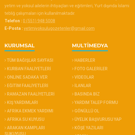
yetim ve yoksul ailelerin ihtiyaçları ve eğitimleri, Yurt dışında İslami
tebliğ çalışmaları için kullanılmaktadır.
Telefon :
0 (551) 948 5008
E-Posta :
yetimiyoksulugozetenler@gmail.com
KURUMSAL
MULTİMEDYA
TÜM BAĞIŞLAR SAYFASI
HABERLER
KURBAN FAALİYETLERİ
FOTO GALERİLER
ONLİNE SADAKA VER
VİDEOLAR
EĞİTİM FAALİYETLERİ
İLANLAR
RAMAZAN FAALİYETLERİ
BASINDA BİZ
KIŞ YARDIMLARI
YARDIM TALEP FORMU
AFRİKA EKMEK YARDIMI
GÖNÜLLÜ OL
AFRİKA SU KUYUSU
ÜYELİK BAŞVURUSU YAP
ARAKAN KAMPLARI
KÖŞE YAZILARI
SUKUYUSU