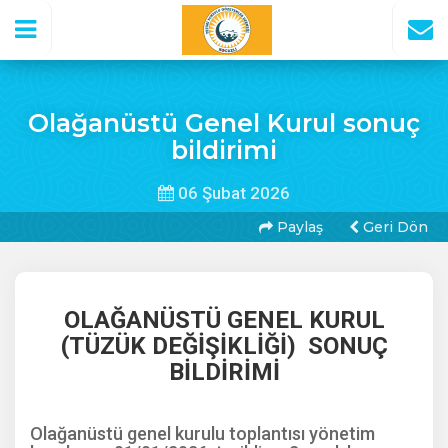
Olağanüstü Genel Kurul sonuç
bildirimi
06 Şubat 2026
Paylaş
Geri Dön
OLAĞANÜSTÜ GENEL KURUL
(TÜZÜK DEĞİŞİKLİĞİ) SONUÇ
BİLDİRİMİ
Olağanüstü genel kurulu toplantısı yönetim