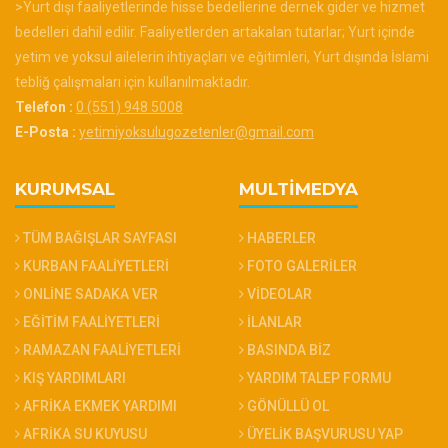
>Yurt dışı faaliyetlerinde hisse bedellerine dernek gider ve hizmet
bedelleri dahil edilir. Faaliyetlerden artakalan tutarlar; Yurt içinde
yetim ve yoksul ailelerin ihtiyaçları ve eğitimleri, Yurt dışında İslami
tebliğ çalışmaları için kullanılmaktadır.
Telefon :
0 (551) 948 5008
E-Posta :
yetimiyoksulugozetenler@gmail.com
KURUMSAL
MULTİMEDYA
TÜM BAĞIŞLAR SAYFASI
HABERLER
KURBAN FAALİYETLERİ
FOTO GALERİLER
ONLİNE SADAKA VER
VİDEOLAR
EĞİTİM FAALİYETLERİ
İLANLAR
RAMAZAN FAALİYETLERİ
BASINDA BİZ
KIŞ YARDIMLARI
YARDIM TALEP FORMU
AFRİKA EKMEK YARDIMI
GÖNÜLLÜ OL
AFRİKA SU KUYUSU
ÜYELİK BAŞVURUSU YAP