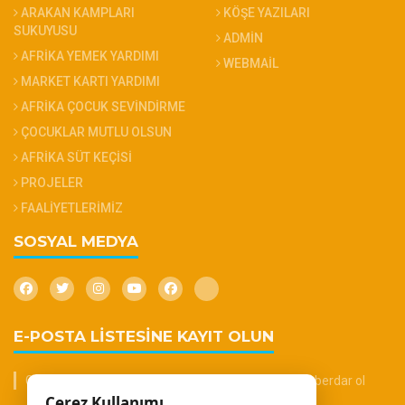
ARAKAN KAMPLARI
KÖŞE YAZILARI
SUKUYUSU
ADMİN
AFRİKA YEMEK YARDIMI
WEBMAİL
MARKET KARTI YARDIMI
AFRİKA ÇOCUK SEVİNDİRME
ÇOCUKLAR MUTLU OLSUN
AFRİKA SÜT KEÇİSİ
PROJELER
FAALİYETLERİMİZ
SOSYAL MEDYA
E-POSTA LİSTESİNE KAYIT OLUN
Güncel haberler, duyurular ve ihalelerden anında haberdar ol
Çerez Kullanımı