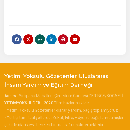
Yetimi Yoksulu Gözetenler Uluslararası
İnsani Yardım ve Eğitim Derneği
Adres :
Sırrıpaşa Mahallesi Çenedere Caddesi DERİNCE/KOCAELİ
YETİMYOKSULDER - 2020
Tüm hakları saklıdır...
>Yetimi Yoksulu Gözetenler olarak yardım, bağış toplamıyoruz
>Yurtiçi tüm faaliyetlerde, Zekât, Fitre, Fidye ve bağışlarında hiçbir
şekilde idari veya benzeri bir masraf düşülmemektedir.